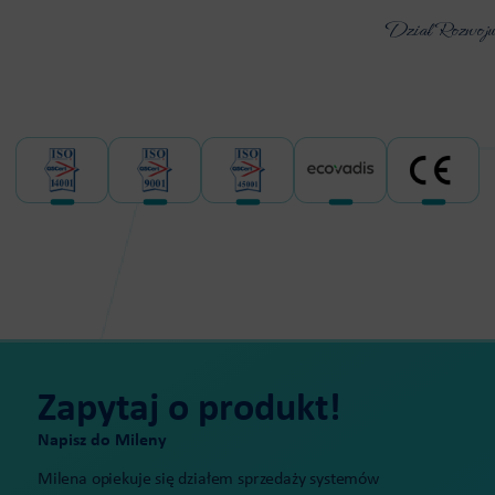
Dział Rozwoju
Zapytaj o produkt!
Napisz do Mileny
Milena opiekuje się działem sprzedaży systemów