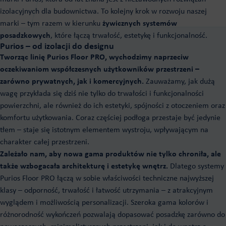
Systemy pian sztywnych PUROXEN
Kleje poliuretanowe
izolacyjnych dla budownictwa. To kolejny krok w rozwoju naszej
Systemy do paneli PIR PUROXEN
marki – tym razem w kierunku
żywicznych systemów
Do formowania na zimno i gorąco
posadzkowych
, które łączą trwałość, estetykę i funkcjonalność.
Do nawierzchni placów zabaw
Posadzki żywiczne
Purios – od izolacji do designu
Do drewna
Tworząc linię Purios Floor PRO, wychodzimy naprzeciw
Purios Epoxy Floor
Do płyt warstwowych
oczekiwaniom współczesnych użytkowników przestrzeni –
Purios Stone Floor
Tailor made
zarówno prywatnych, jak i komercyjnych.
Zauważamy, jak dużą
Purios PU Floor
wagę przykłada się dziś nie tylko do trwałości i funkcjonalności
powierzchni, ale również do ich estetyki, spójności z otoczeniem oraz
komfortu użytkowania. Coraz częściej podłoga przestaje być jedynie
tłem – staje się istotnym elementem wystroju, wpływającym na
charakter całej przestrzeni.
Zależało nam, aby nowa gama produktów nie tylko chroniła, ale
także wzbogacała architekturę i estetykę wnętrz.
Dlatego systemy
Purios Floor PRO łączą w sobie właściwości techniczne najwyższej
klasy – odporność, trwałość i łatwość utrzymania – z atrakcyjnym
wyglądem i możliwością personalizacji. Szeroka gama kolorów i
różnorodność wykończeń pozwalają dopasować posadzkę zarówno do