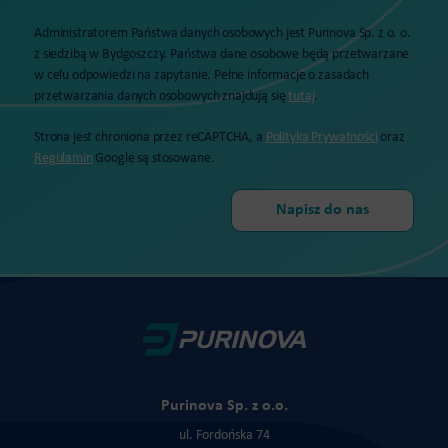
Administratorem Państwa danych osobowych jest Purinova Sp. z o. o.
z siedzibą w Bydgoszczy. Państwa dane osobowe będą przetwarzane
w celu odpowiedzi na zapytanie. Pełne informacje o zasadach
przetwarzania danych osobowych znajdują się
tutaj
.
Strona jest chroniona przez reCAPTCHA, a
Polityka Prywatności
oraz
Regulamin
Google są stosowane.
Purinova Sp. z o.o.
ul. Fordońska 74