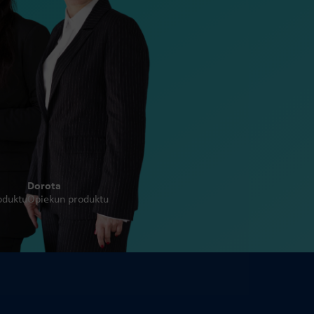
Dorota
oduktu
Opiekun produktu