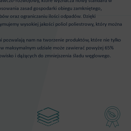
adawczo-rozwojowy, które wyznacza nowy standard w
stosowania zasad gospodarki obiegu zamkniętego,
w oraz ograniczaniu ilości odpadów. Dzięki
ujemy wysokiej jakości poliol poliestrowy, który można
mi pozwalają nam na tworzenie produktów, które nie tylko
óry w maksymalnym udziale może zawierać powyżej 65%
odowisko i dążących do zmniejszenia śladu węglowego.