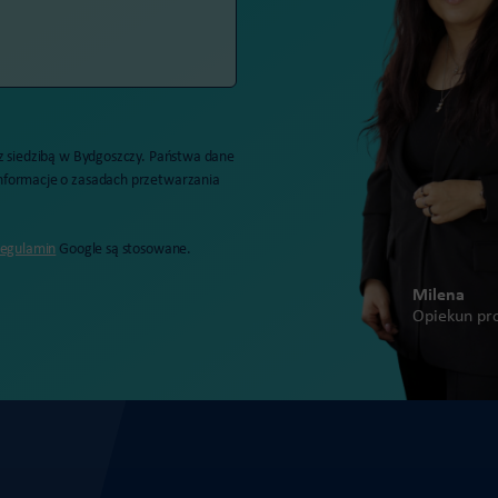
 z siedzibą w Bydgoszczy. Państwa dane
nformacje o zasadach przetwarzania
egulamin
Google są stosowane.
Milena
Opiekun pr