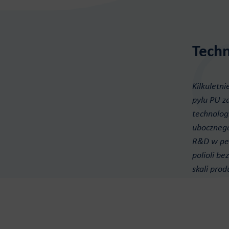
Techn
Kilkuletn
pyłu PU z
technolog
ubocznego
R&D w peł
polioli b
skali prod