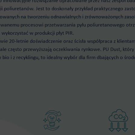
o innowacyjne rozwiązanie opracowane przez nasz zespół b
ii poliuretanów. Jest to doskonały przykład praktycznego za
owanych na tworzeniu odnawialnych i zrównoważonych zasobó
anemu procesowi przetwarzania pyłu poliuretanowego otrzym
wykorzystać w produkcji płyt PIR.
wie 20-letnie doświadczenie oraz ścisła współpraca z klienta
, ale często przewyższają oczekiwania rynkowe. PU Dust, kt
bio i z recyklingu, to idealny wybór dla firm dbających o śr