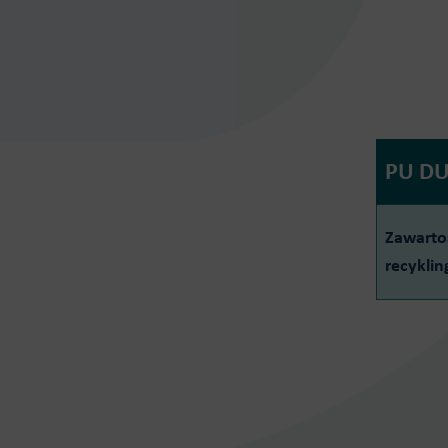
PU D
Zawarto
recykli