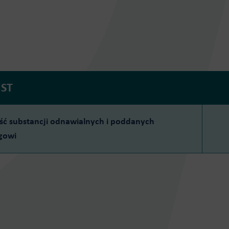
UST
ść substancji odnawialnych i poddanych
ngowi