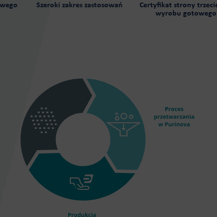
go
Szeroki zakres zastosowań
Certyfikat strony trzeciej d
wyrobu gotowego