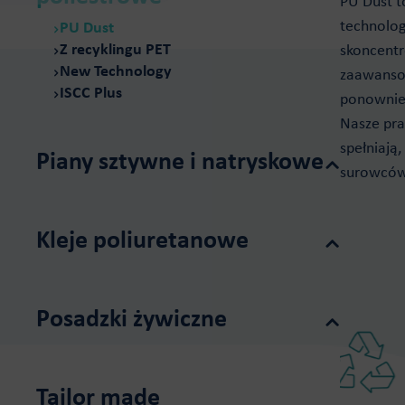
PU Dust t
Do piany elastycznej i visco
technolog
PU Dust
Z recyklingu PET
skoncentr
New Technology
zaawansow
ISCC Plus
ponownie 
Nasze pra
spełniają
Piany sztywne i natryskowe
surowców 
Systemy pian natryskowych PURIOS
Systemy pian sztywnych PUROXEN
Kleje poliuretanowe
Systemy do paneli PIR PUROXEN
Do formowania na zimno i gorąco
Do nawierzchni placów zabaw
Posadzki żywiczne
Do drewna
Do płyt warstwowych
Purios Epoxy Floor
Purios Stone Floor
Tailor made
Purios PU Floor