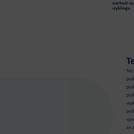
Wysoka zawartość surow
recyklingu
T
Tec
pol
pol
pol
wyk
pol
spo
ze 