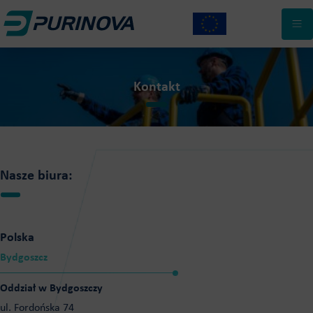
ZRÓWNOWAŻONE POLIOLE POLIESTROWE
#POZYTYWNACHEMIA
PIANY SZTYWNE I NATRYSKOWE
KARIERA
KLEJE POLIURETANOWE
Kontakt
BLOG
POSADZKI ŻYWICZNE
TAILOR MADE
KONTAKT
Nasze biura:
Polska
Bydgoszcz
Oddział w Bydgoszczy
ul. Fordońska 74