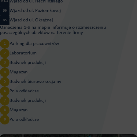
KRS: 0000269659
Wjazd od ul. Hechlińskiego
B1-4
Kap. zak.: 3 000 000 PLN
Wjazd od ul. Poziomkowej
B6
KRS: 0000269659
BDO 000004579
Wjazd od ul. Okrężnej
B5
Kap. zak.: 3 000 000 PLN
Tel.:
Oznaczenia 1-9 na mapie informuje o rozmieszczeniu
BDO 000004579
poszczególnych obiektów na terenie firmy
Tel.:
Parking dla pracowników
1
Laboratorium
2
Budynek produkcji
3
Magazyn
4
Budynek biurowo-socjalny
5
Pola odkładcze
6
Budynek produkcji
7
Magazyn
8
Pola odkładcze
9