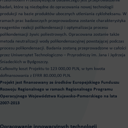
Przedmiotem Przedsięwzięcia Badawczego jest przeprowadzenie
badań, które są niezbędne do opracowania nowej technologii
produkcji na bazie produktów ubocznych utleniania cykloheksanu. W
ramach prac badawczych przeprowadzona zostanie charakterystyka
reagentów reakcji polikondensacji i optymalizacja procesu
polikondensacji żywic poliestrowych. Opracowana zostanie także
metoda neutralizacji wody polikondensacyjnej powstającej podczas
procesu polikondensacji. Badania zostaną przeprowadzone w całości
przez Uniwersytet Technologiczno – Przyrodniczy im. Jana i Jędrzeja
Śniadeckich w Bydgoszczy.
Całkowity koszt Projektu to 123 000,00 PLN, w tym kwota
dofinansowania z EFRR 80.000,00 PLN.
Projekt jest finansowany ze środków Europejskiego Funduszu
Rozwoju Regionalnego w ramach Regionalnego Programu
Operacyjnego Województwa Kujawsko-Pomorskiego na lata
2007-2013
Opracowanie innowacyjnych technologii