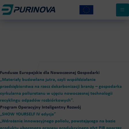
ZRÓWNOWAŻONE POLIOLE POLIESTROWE
#POZYTYWNACHEMIA
PIANY SZTYWNE I NATRYSKOWE
KARIERA
KLEJE POLIURETANOWE
BLOG
POSADZKI ŻYWICZNE
TAILOR MADE
KONTAKT
Fundusze Europejskie dla Nowoczesnej Gospodarki
„Materiały budowlane jutra, czyli współdziałanie
przedsiębiorstwa na rzecz dekarbonizacji branży – gospodarka
cyrkularna poliuretanu w ujęciu nowoczesnej technologii
recyklingu odpadów rozbiórkowych”.
Program Operacyjny Inteligentny Rozwój
„SHOW YOURSELF IV edycja”
„Wdrożenie innowacyjnego poliolu, powstającego na bazie
produktu ubocznego procesu produkcyjnego płyt PIR poprzez