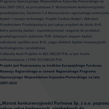
Programu Operacyjnego Województwa Kujawsko-Pomorskiego na
lata 2007-2013, oś priorytetowa 5: Wzmocnienie konkurencyjności
przedsiębiorstw, Działanie 5.4 Wzmocnienie regionalnego potencjału
badań i rozwoju technologii, Projekt Fundusz Badań i Wdrożeń.
Przedmiotem Przedsięwzięcia jest zakup urządzeń do działu B+R,
które pozwolą zbadać i wyselekcjonować reagenty do produkcji
proekologicznych systemów PUR. Kolejnym etapem będzie
wdrożenie wyników prac B+R, czego efektem będzie innowacyjność
technologiczna i produktowa.
Całkowity koszt Projektu to 861 000,00 PLN, w tym kwota
dofinansowania z EFRR 553.000,00 PLN.
Projekt jest finansowany ze środków Europejskiego Funduszu
Rozwoju Regionalnego w ramach Regionalnego Programu
Operacyjnego Województwa Kujawsko-Pomorskiego na lata
2007-2013
„Wzrost konkurencyjności Purinova Sp. z o.o. poprzez
zakup usług badawczych, niezbędnych do