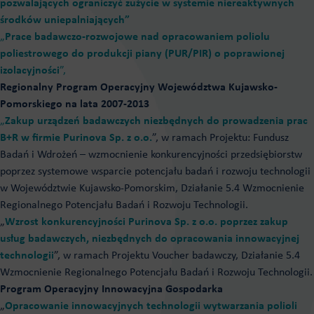
pozwalających ograniczyć zużycie w systemie niereaktywnych
środków uniepalniających”
„
Prace badawczo-rozwojowe nad opracowaniem poliolu
poliestrowego do produkcji piany (PUR/PIR) o poprawionej
izolacyjności
”,
Regionalny Program Operacyjny Województwa Kujawsko-
Pomorskiego na lata 2007-2013
„
Zakup urządzeń badawczych niezbędnych do prowadzenia prac
B+R w firmie Purinova Sp. z o.o.
”, w ramach Projektu: Fundusz
Badań i Wdrożeń – wzmocnienie konkurencyjności przedsiębiorstw
poprzez systemowe wsparcie potencjału badań i rozwoju technologii
w Województwie Kujawsko-Pomorskim, Działanie 5.4 Wzmocnienie
Regionalnego Potencjału Badań i Rozwoju Technologii.
„
Wzrost konkurencyjności Purinova Sp. z o.o. poprzez zakup
usług badawczych, niezbędnych do opracowania innowacyjnej
technologii
”, w ramach Projektu Voucher badawczy, Działanie 5.4
Wzmocnienie Regionalnego Potencjału Badań i Rozwoju Technologii.
Program Operacyjny Innowacyjna Gospodarka
„
Opracowanie innowacyjnych technologii wytwarzania polioli