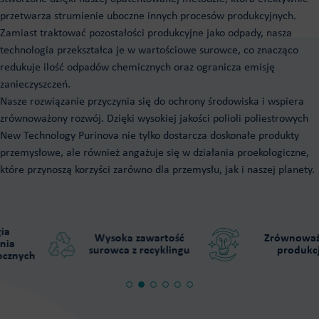
Systemy pian sztywnych PUROXEN
Kleje poliuretanowe
przetwarza strumienie uboczne innych procesów produkcyjnych.
Systemy do paneli PIR PUROXEN
Zamiast traktować pozostałości produkcyjne jako odpady, nasza
Do formowania na zimno i gorąco
technologia przekształca je w wartościowe surowce, co znacząco
Do nawierzchni placów zabaw
Posadzki żywiczne
redukuje ilość odpadów chemicznych oraz ogranicza emisję
Do drewna
Purios Epoxy Floor
zanieczyszczeń.
Do płyt warstwowych
Purios Stone Floor
Nasze rozwiązanie przyczynia się do ochrony środowiska i wspiera
Tailor made
Purios PU Floor
zrównoważony rozwój. Dzięki wysokiej jakości polioli poliestrowych
New Technology Purinova nie tylko dostarcza doskonałe produkty
przemysłowe, ale również angażuje się w działania proekologiczne,
które przynoszą korzyści zarówno dla przemysłu, jak i naszej planety.
Wysoka zawartość
Zrównoważo
a
surowca z recyklingu
produkcja
nych