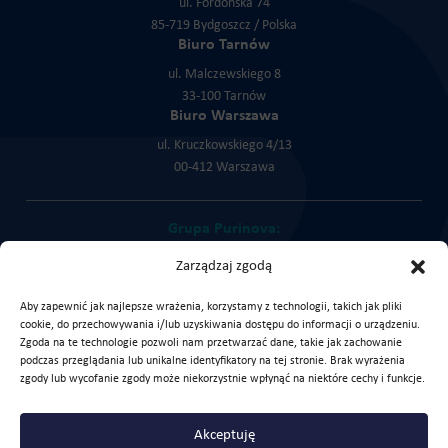
ul. Fordońska 74
85-719 Bydgoszcz / Polska
Biuro Tarnów
ul. Malczewskiego 8
33-100 Tarnów
Biuro Warszawa
ul. Kruczkowskiego 4/13
00-412 Warszawa
Grupa Purinova:
Cortex Chemicals
Zarządzaj zgodą
KLK Service
KLK Trade
Aby zapewnić jak najlepsze wrażenia, korzystamy z technologii, takich jak pliki
cookie, do przechowywania i/lub uzyskiwania dostępu do informacji o urządzeniu.
Zgoda na te technologie pozwoli nam przetwarzać dane, takie jak zachowanie
podczas przeglądania lub unikalne identyfikatory na tej stronie. Brak wyrażenia
Sprawdź naszego LinkedIna
zgody lub wycofanie zgody może niekorzystnie wpłynąć na niektóre cechy i funkcje.
Copyright © 2026 Purinova Sp. z o.o.
Akceptuję
Polityka prywatności