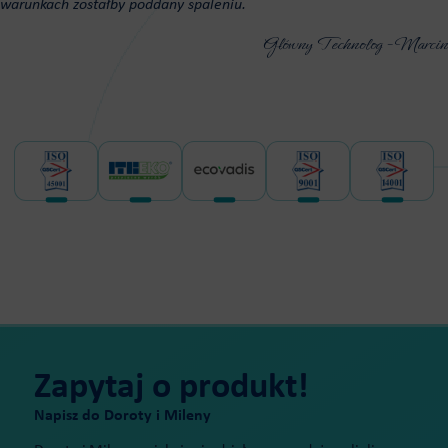
warunkach zostałby poddany spaleniu.
Główny Technolog - Marcin
Zapytaj o produkt!
Napisz do Doroty i Mileny