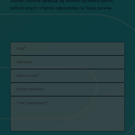
Dorota i Milena opiekują się działem sprzedaży polioli
poliestrowych i chętnie odpowiedzą na Twoje pytania