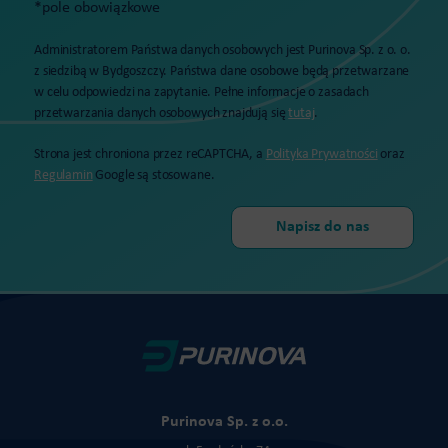
*pole obowiązkowe
Administratorem Państwa danych osobowych jest Purinova Sp. z o. o.
z siedzibą w Bydgoszczy. Państwa dane osobowe będą przetwarzane
w celu odpowiedzi na zapytanie. Pełne informacje o zasadach
przetwarzania danych osobowych znajdują się
tutaj
.
Strona jest chroniona przez reCAPTCHA, a
Polityka Prywatności
oraz
Regulamin
Google są stosowane.
Purinova Sp. z o.o.