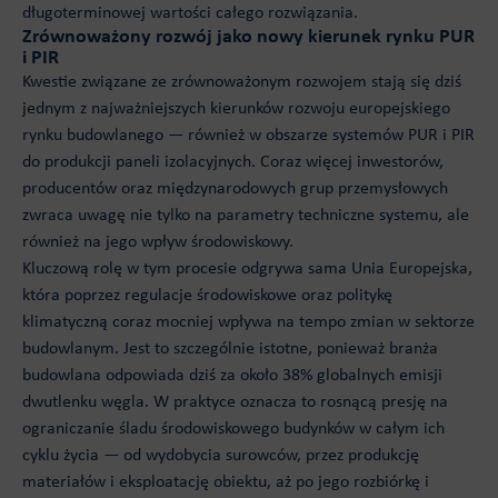
długoterminowej wartości całego rozwiązania.
Zrównoważony rozwój jako nowy kierunek rynku PUR
i PIR
Kwestie związane ze zrównoważonym rozwojem stają się dziś
jednym z najważniejszych kierunków rozwoju europejskiego
rynku budowlanego — również w obszarze systemów PUR i PIR
do produkcji paneli izolacyjnych. Coraz więcej inwestorów,
producentów oraz międzynarodowych grup przemysłowych
zwraca uwagę nie tylko na parametry techniczne systemu, ale
również na jego wpływ środowiskowy.
Kluczową rolę w tym procesie odgrywa sama Unia Europejska,
która poprzez regulacje środowiskowe oraz politykę
klimatyczną coraz mocniej wpływa na tempo zmian w sektorze
budowlanym. Jest to szczególnie istotne, ponieważ branża
budowlana odpowiada dziś za około 38% globalnych emisji
dwutlenku węgla. W praktyce oznacza to rosnącą presję na
ograniczanie śladu środowiskowego budynków w całym ich
cyklu życia — od wydobycia surowców, przez produkcję
materiałów i eksploatację obiektu, aż po jego rozbiórkę i