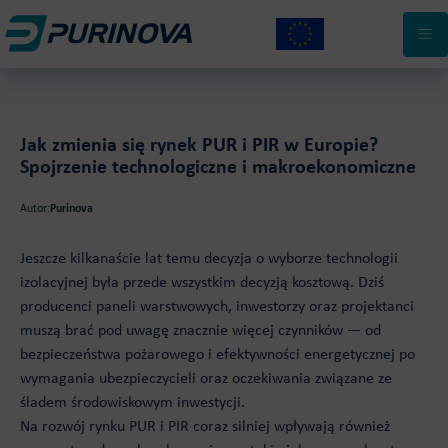
ZRÓWNOWAŻONE POLIOLE POLIESTROWE
#POZYTYWNACHEMIA
PIANY SZTYWNE I NATRYSKOWE
KARIERA
KLEJE POLIURETANOWE
BLOG
Jak zmienia się rynek PUR i PIR w Europie?
POSADZKI ŻYWICZNE
Spojrzenie technologiczne i makroekonomiczne
TAILOR MADE
KONTAKT
Autor:
Purinova
Jeszcze kilkanaście lat temu decyzja o wyborze technologii
izolacyjnej była przede wszystkim decyzją kosztową. Dziś
producenci paneli warstwowych, inwestorzy oraz projektanci
muszą brać pod uwagę znacznie więcej czynników — od
bezpieczeństwa pożarowego i efektywności energetycznej po
wymagania ubezpieczycieli oraz oczekiwania związane ze
śladem środowiskowym inwestycji.
Na rozwój rynku PUR i PIR coraz silniej wpływają również