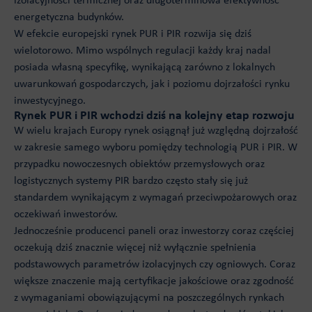
izolacyjności termicznej oraz długoterminowa efektywność
energetyczna budynków.
W efekcie europejski rynek PUR i PIR rozwija się dziś
wielotorowo. Mimo wspólnych regulacji każdy kraj nadal
posiada własną specyfikę, wynikającą zarówno z lokalnych
uwarunkowań gospodarczych, jak i poziomu dojrzałości rynku
inwestycyjnego.
Rynek PUR i PIR wchodzi dziś na kolejny etap rozwoju
W wielu krajach Europy rynek osiągnął już względną dojrzałość
w zakresie samego wyboru pomiędzy technologią PUR i PIR. W
przypadku nowoczesnych obiektów przemysłowych oraz
logistycznych systemy PIR bardzo często stały się już
standardem wynikającym z wymagań przeciwpożarowych oraz
oczekiwań inwestorów.
Jednocześnie producenci paneli oraz inwestorzy coraz częściej
oczekują dziś znacznie więcej niż wyłącznie spełnienia
podstawowych parametrów izolacyjnych czy ogniowych. Coraz
większe znaczenie mają certyfikacje jakościowe oraz zgodność
z wymaganiami obowiązującymi na poszczególnych rynkach