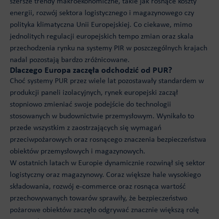
szersze trendy makroekonomiczne, takie jak rosnące koszty
energii, rozwój sektora logistycznego i magazynowego czy
polityka klimatyczna Unii Europejskiej. Co ciekawe, mimo
jednolitych regulacji europejskich tempo zmian oraz skala
przechodzenia rynku na systemy PIR w poszczególnych krajach
nadal pozostają bardzo zróżnicowane.
Dlaczego Europa zaczęła odchodzić od PUR?
Choć systemy PUR przez wiele lat pozostawały standardem w
produkcji paneli izolacyjnych, rynek europejski zaczął
stopniowo zmieniać swoje podejście do technologii
stosowanych w budownictwie przemysłowym. Wynikało to
przede wszystkim z zaostrzających się wymagań
przeciwpożarowych oraz rosnącego znaczenia bezpieczeństwa
obiektów przemysłowych i magazynowych.
W ostatnich latach w Europie dynamicznie rozwinął się sektor
logistyczny oraz magazynowy. Coraz większe hale wysokiego
składowania, rozwój e-commerce oraz rosnąca wartość
przechowywanych towarów sprawiły, że bezpieczeństwo
pożarowe obiektów zaczęło odgrywać znacznie większą rolę